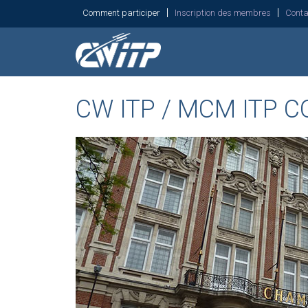
Comment participer
Inscription des membres
Conta
CW ITP / MCM ITP C