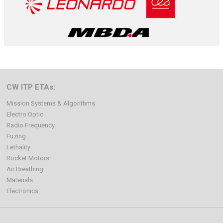
CW ITP ETAs:
Mission Systems & Algorithms
Electro Optic
Radio Frequency
Fuzing
Lethality
Rocket Motors
Air Breathing
Materials
Electronics